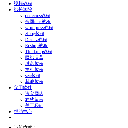
视频教程
站长学院
dedecms教程
帝国cms教程
wordpress教程
zlbog教程
Discuz教程
Ecshop教程
Thinkphp教程
网站运营
域名教程
主机教程
seo教程
其他教程
实用软件
淘宝网店
在线留言
关于我们
帮助中心
当前位置：