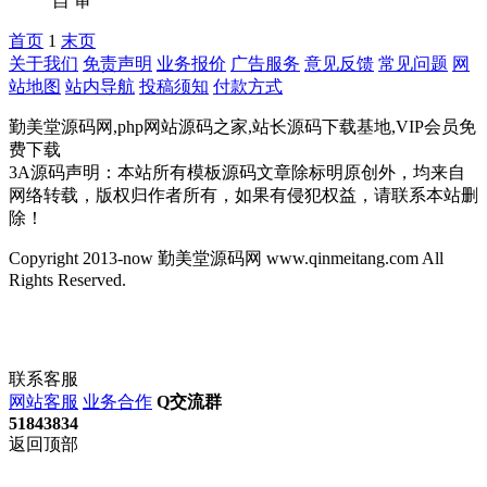
自
审
首页
1
末页
关于我们
免责声明
业务报价
广告服务
意见反馈
常见问题
网
站地图
站内导航
投稿须知
付款方式
勤美堂源码网,php网站源码之家,站长源码下载基地,VIP会员免
费下载
3A源码声明：本站所有模板源码文章除标明原创外，均来自
网络转载，版权归作者所有，如果有侵犯权益，请联系本站删
除！
Copyright 2013-now 勤美堂源码网 www.qinmeitang.com All
Rights Reserved.
联系客服
网站客服
业务合作
Q交流群
51843834
返回顶部