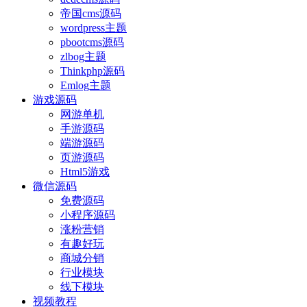
帝国cms源码
wordpress主题
pbootcms源码
zlbog主题
Thinkphp源码
Emlog主题
游戏源码
网游单机
手游源码
端游源码
页游源码
Html5游戏
微信源码
免费源码
小程序源码
涨粉营销
有趣好玩
商城分销
行业模块
线下模块
视频教程