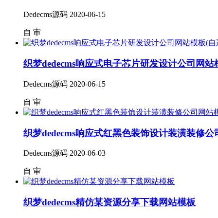
Dedecms源码
2020-06-15
自
审
织梦dedecms响应式电子芯片研发设计公司网站
Dedecms源码
2020-06-15
自
审
织梦dedecms响应式红黑色装饰设计装潢装修
Dedecms源码
2020-06-03
自
审
织梦dedecms精仿某资源分享下载网站模板