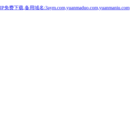
用域名:3aym.com,yuanmaduo.com,yuanmaniu.com