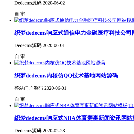
Dedecms源码
2020-06-02
自
审
织梦dedecms响应式通信电力金融医疗科技公司
Dedecms源码
2020-06-01
自
审
织梦dedecms内核仿QQ技术基地网站源码
整站门户源码
2020-06-01
自
审
织梦dedecms响应式NBA体育赛事新闻资讯网
Dedecms源码
2020-05-28