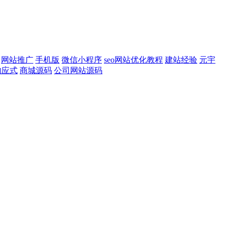
网站推广
手机版
微信小程序
seo网站优化教程
建站经验
元宇
响应式
商城源码
公司网站源码