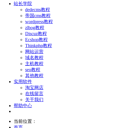
站长学院
dedecms教程
帝国cms教程
wordpress教程
zlbog教程
Discuz教程
Ecshop教程
Thinkphp教程
网站运营
域名教程
主机教程
seo教程
其他教程
实用软件
淘宝网店
在线留言
关于我们
帮助中心
当前位置：
首页