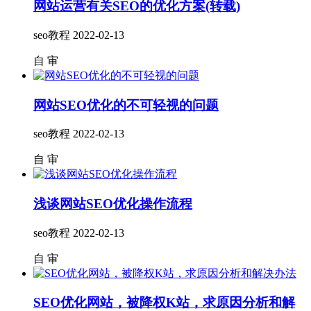
网站运营有关SEO的优化方案(转载)
seo教程
2022-02-13
自
审
网站SEO优化的不可轻视的问题
seo教程
2022-02-13
自
审
浅谈网站SEO优化操作流程
seo教程
2022-02-13
自
审
SEO优化网站，被降权K站，求原因分析和解