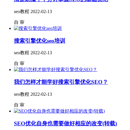
seo教程
2022-02-13
自
审
搜索引擎优化seo培训
seo教程
2022-02-13
自
审
我们怎样才能学好搜索引擎优化SEO？
seo教程
2022-02-13
自
审
SEO优化自身也需要做好相应的改变(转载)