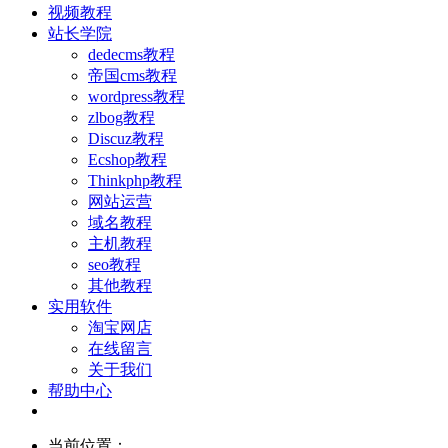
视频教程
站长学院
dedecms教程
帝国cms教程
wordpress教程
zlbog教程
Discuz教程
Ecshop教程
Thinkphp教程
网站运营
域名教程
主机教程
seo教程
其他教程
实用软件
淘宝网店
在线留言
关于我们
帮助中心
当前位置：