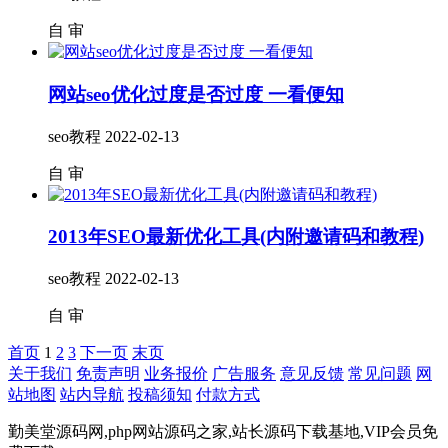
自
审
网站seo优化过度是否过度 一看便知
seo教程
2022-02-13
自
审
2013年SEO最新优化工具(内附邀请码和教程)
seo教程
2022-02-13
自
审
首页
1
2
3
下一页
末页
关于我们
免责声明
业务报价
广告服务
意见反馈
常见问题
网
站地图
站内导航
投稿须知
付款方式
勤美堂源码网,php网站源码之家,站长源码下载基地,VIP会员免