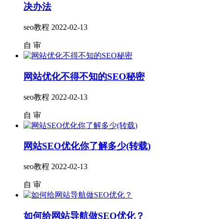
决办法
seo教程
2022-02-13
自
审
网站优化不得不知的SEO秘密
seo教程
2022-02-13
自
审
网站SEO优化你了解多少(转载)
seo教程
2022-02-13
自
审
如何给网站导航做SEO优化？