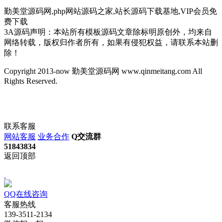
勤美堂源码网,php网站源码之家,站长源码下载基地,VIP会员免
费下载
3A源码声明：本站所有模板源码文章除标明原创外，均来自
网络转载，版权归作者所有，如果有侵犯权益，请联系本站删
除！
Copyright 2013-now 勤美堂源码网 www.qinmeitang.com All
Rights Reserved.
联系客服
网站客服
业务合作
Q交流群
51843834
返回顶部
QQ在线咨询
客服热线
139-3511-2134