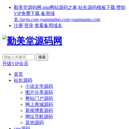
勤美堂源码网,php网站源码之家,站长源码模板下载,赞助
VIP免费下载,备用域
名:3aym.com,yuanmaduo.com,yuanmaniu.com
注册
登录
查看备用域名
升级VIP会员
首页
站长源码
小说文学源码
图片分享源码
整站门户源码
网上商城源码
新闻博客源码
网址导航源码
其他源码
cms源码