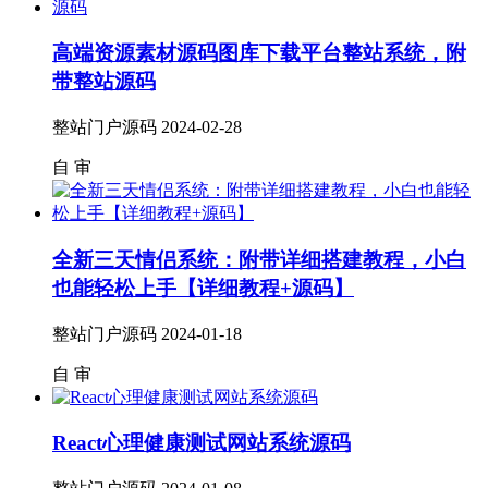
高端资源素材源码图库下载平台整站系统，附
带整站源码
整站门户源码
2024-02-28
自
审
全新三天情侣系统：附带详细搭建教程，小白
也能轻松上手【详细教程+源码】
整站门户源码
2024-01-18
自
审
React心理健康测试网站系统源码