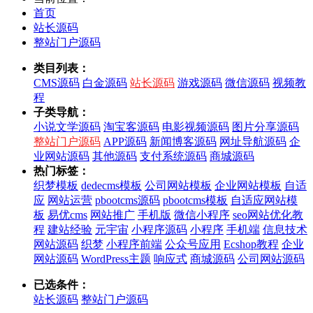
首页
站长源码
整站门户源码
类目列表：
CMS源码
白金源码
站长源码
游戏源码
微信源码
视频教
程
子类导航：
小说文学源码
淘宝客源码
电影视频源码
图片分享源码
整站门户源码
APP源码
新闻博客源码
网址导航源码
企
业网站源码
其他源码
支付系统源码
商城源码
热门标签：
织梦模板
dedecms模板
公司网站模板
企业网站模板
自适
应
网站运营
pbootcms源码
pbootcms模板
自适应网站模
板
易优cms
网站推广
手机版
微信小程序
seo网站优化教
程
建站经验
元宇宙
小程序源码
小程序
手机端
信息技术
网站源码
织梦
小程序前端
公众号应用
Ecshop教程
企业
网站源码
WordPress主题
响应式
商城源码
公司网站源码
已选条件：
站长源码
整站门户源码