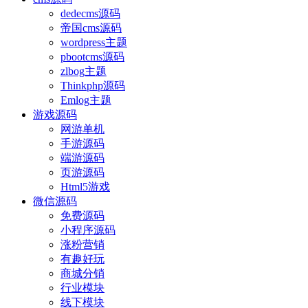
dedecms源码
帝国cms源码
wordpress主题
pbootcms源码
zlbog主题
Thinkphp源码
Emlog主题
游戏源码
网游单机
手游源码
端游源码
页游源码
Html5游戏
微信源码
免费源码
小程序源码
涨粉营销
有趣好玩
商城分销
行业模块
线下模块