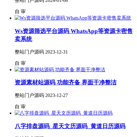
整站门户源码
2024-01-08
自
审
Ws资源筛选平台源码 WhatsApp等资源卡密售
卖系统
整站门户源码
2023-12-31
自
审
资源素材站源码 功能齐备 界面干净整洁
整站门户源码
2023-12-27
自
审
八字排盘源码_星天文历源码_黄道日历源码