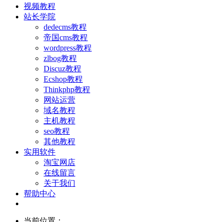
视频教程
站长学院
dedecms教程
帝国cms教程
wordpress教程
zlbog教程
Discuz教程
Ecshop教程
Thinkphp教程
网站运营
域名教程
主机教程
seo教程
其他教程
实用软件
淘宝网店
在线留言
关于我们
帮助中心
当前位置：