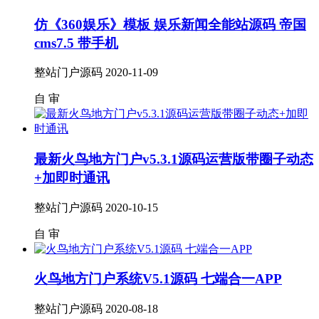
仿《360娱乐》模板 娱乐新闻全能站源码 帝国
cms7.5 带手机
整站门户源码
2020-11-09
自
审
最新火鸟地方门户v5.3.1源码运营版带圈子动态
+加即时通讯
整站门户源码
2020-10-15
自
审
火鸟地方门户系统V5.1源码 七端合一APP
整站门户源码
2020-08-18