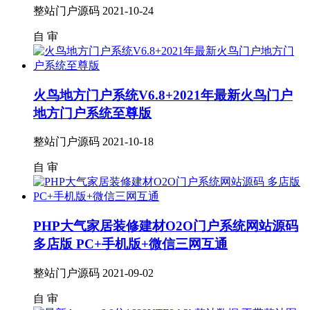
整站门户源码
2021-10-24
自
审
火鸟地方门户系统V6.8+2021年最新火鸟门户
地方门户系统至尊版
整站门户源码
2021-10-18
自
审
PHP大气家居装修建材O2O门户系统网站源码
多店版 PC+手机版+微信三网互通
整站门户源码
2021-09-02
自
审