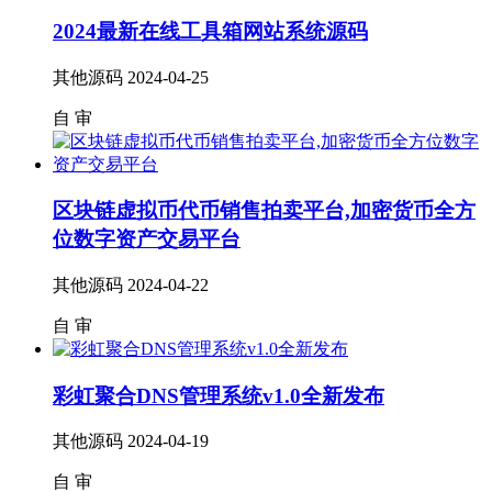
2024最新在线工具箱网站系统源码
其他源码
2024-04-25
自
审
区块链虚拟币代币销售拍卖平台,加密货币全方
位数字资产交易平台
其他源码
2024-04-22
自
审
彩虹聚合DNS管理系统v1.0全新发布
其他源码
2024-04-19
自
审