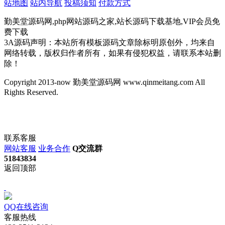
站地图
站内导航
投稿须知
付款方式
勤美堂源码网,php网站源码之家,站长源码下载基地,VIP会员免
费下载
3A源码声明：本站所有模板源码文章除标明原创外，均来自
网络转载，版权归作者所有，如果有侵犯权益，请联系本站删
除！
Copyright 2013-now 勤美堂源码网 www.qinmeitang.com All
Rights Reserved.
联系客服
网站客服
业务合作
Q交流群
51843834
返回顶部
QQ在线咨询
客服热线