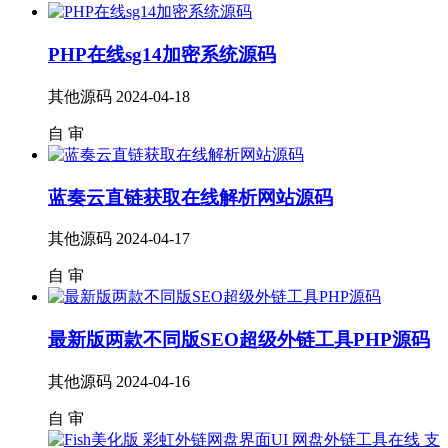
PHP在线sg14加密系统源码
其他源码
2024-04-18
自
审
蓝奏云直链获取在线解析网站源码
其他源码
2024-04-17
自
审
最新版两款不同版SEO超级外链工具PHP源码
其他源码
2024-04-16
自
审