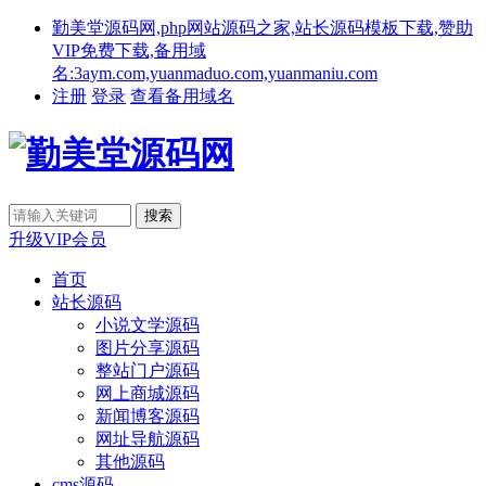
勤美堂源码网,php网站源码之家,站长源码模板下载,赞助
VIP免费下载,备用域
名:3aym.com,yuanmaduo.com,yuanmaniu.com
注册
登录
查看备用域名
升级VIP会员
首页
站长源码
小说文学源码
图片分享源码
整站门户源码
网上商城源码
新闻博客源码
网址导航源码
其他源码
cms源码