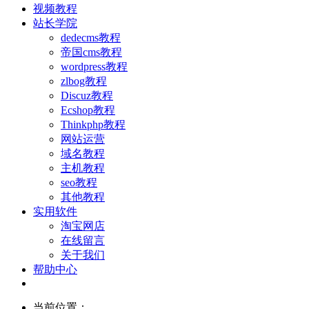
视频教程
站长学院
dedecms教程
帝国cms教程
wordpress教程
zlbog教程
Discuz教程
Ecshop教程
Thinkphp教程
网站运营
域名教程
主机教程
seo教程
其他教程
实用软件
淘宝网店
在线留言
关于我们
帮助中心
当前位置：