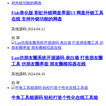
Fish美化版 彩虹外链网盘界面UI 网盘外链工具
在线 支持外链功能的网盘
其他源码
2024-04-12
自
审
Lan仿朋友圈系统开源源码 表白墙 打造朋友圈
工具 仿朋友圈界面 朋友圈模拟器在线
其他源码
2024-04-10
自
审
牛角工具箱源码 轻松打造个性化在线工具箱