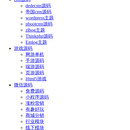
dedecms源码
帝国cms源码
wordpress主题
pbootcms源码
zlbog主题
Thinkphp源码
Emlog主题
游戏源码
网游单机
手游源码
端游源码
页游源码
Html5游戏
微信源码
免费源码
小程序源码
涨粉营销
有趣好玩
商城分销
行业模块
线下模块