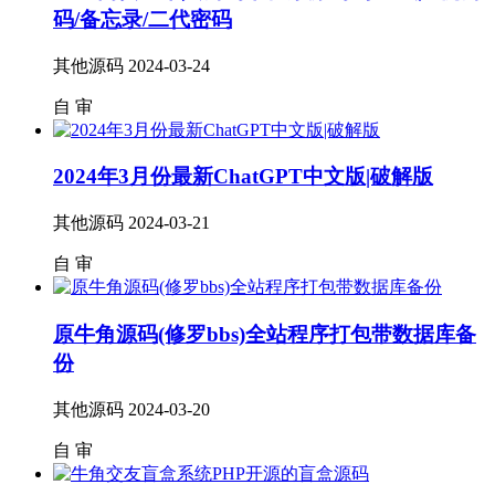
码/备忘录/二代密码
其他源码
2024-03-24
自
审
2024年3月份最新ChatGPT中文版|破解版
其他源码
2024-03-21
自
审
原牛角源码(修罗bbs)全站程序打包带数据库备
份
其他源码
2024-03-20
自
审