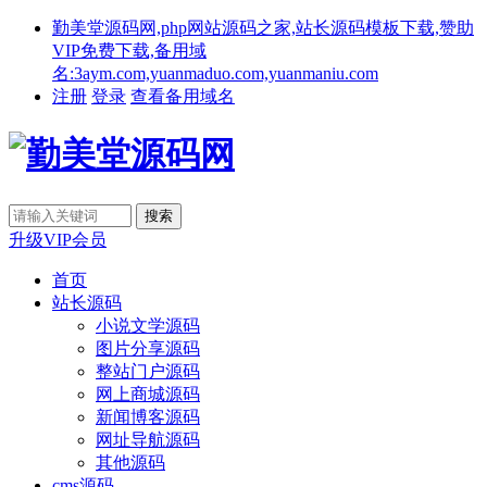
勤美堂源码网,php网站源码之家,站长源码模板下载,赞助
VIP免费下载,备用域
名:3aym.com,yuanmaduo.com,yuanmaniu.com
注册
登录
查看备用域名
升级VIP会员
首页
站长源码
小说文学源码
图片分享源码
整站门户源码
网上商城源码
新闻博客源码
网址导航源码
其他源码
cms源码