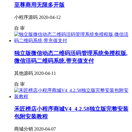
至尊商用无限多开版
小程序源码
2020-04-12
自
审
独立版微信动态二维码活码管理系统免授权版,
微信活码二维码系统,带充值支付
其他源码
2020-04-11
自
审
禾匠榜店小程序商城V4_4.2.58独立版完整安装
包附安装教程
商城分销
2020-04-07