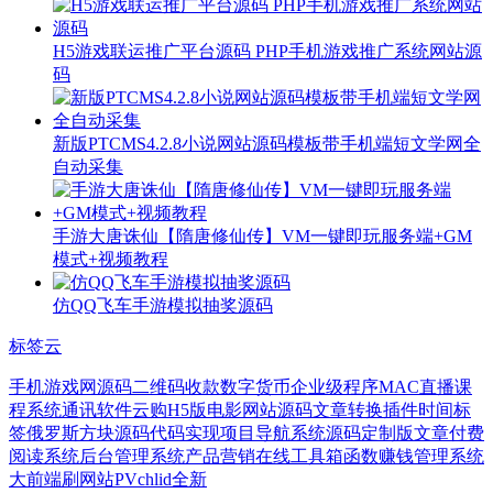
H5游戏联运推广平台源码 PHP手机游戏推广系统网站源
码
新版PTCMS4.2.8小说网站源码模板带手机端短文学网全
自动采集
手游大唐诛仙【隋唐修仙传】VM一键即玩服务端+GM
模式+视频教程
仿QQ飞车手游模拟抽奖源码
标签云
手机游戏网源码
二维码收款
数字货币
企业级程序
MAC
直播课
程系统
通讯软件
云购H5版
电影网站源码
文章转换插件
时间标
签
俄罗斯方块源码
代码实现
项目
导航系统源码
定制版
文章付费
阅读系统
后台管理系统
产品营销
在线工具箱
函数
赚钱
管理系统
大前端
刷网站PV
chlid
全新