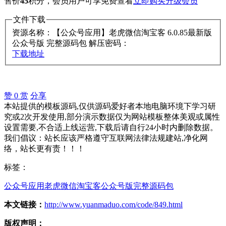
售价
45
积分
，会员用户可享免费查看
立即购买
升级会员
文件下载
资源名称：【公众号应用】老虎微信淘宝客 6.0.85最新版
公众号版 完整源码包
解压密码：
下载地址
赞
0
赏
分享
本站提供的模板源码,仅供源码爱好者本地电脑环境下学习研
究或2次开发使用,部分演示数据仅为网站模板整体美观或属性
设置需要,不合适上线运营,下载后请自行24小时内删除数据。
我们倡议：站长应该严格遵守互联网法律法规建站,净化网
络，站长更有责！！！
标签：
公众号应用
老虎微信淘宝客
公众号版
完整源码包
本文链接：
http://www.yuanmaduo.com/code/849.html
版权声明：