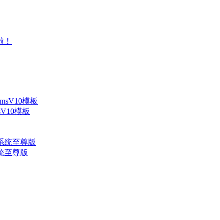
V10模板
系统至尊版