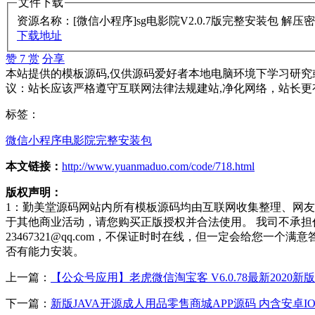
文件下载
资源名称：[微信小程序]sg电影院V2.0.7版完整安装包
解压密
下载地址
赞
7
赏
分享
本站提供的模板源码,仅供源码爱好者本地电脑环境下学习研究或
议：站长应该严格遵守互联网法律法规建站,净化网络，站长更
标签：
微信小程序
电影院
完整安装包
本文链接：
http://www.yuanmaduo.com/code/718.html
版权声明：
1：勤美堂源码网站内所有模板源码均由互联网收集整理、网
于其他商业活动，请您购买正版授权并合法使用。 我司不承
23467321@qq.com，不保证时时在线，但一定会给您
否有能力安装。
上一篇：
【公众号应用】老虎微信淘宝客 V6.0.78最新2020
下一篇：
新版JAVA开源成人用品零售商城APP源码 内含安卓