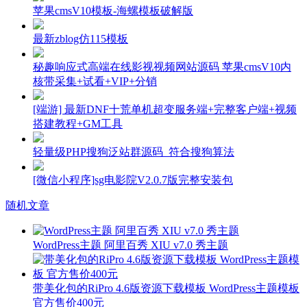
苹果cmsV10模板-海螺模板破解版
最新zblog仿115模板
秘趣响应式高端在线影视视频网站源码 苹果cmsV10内
核带采集+试看+VIP+分销
[端游] 最新DNF十荒单机超变服务端+完整客户端+视频
搭建教程+GM工具
轻量级PHP搜狗泛站群源码_符合搜狗算法
[微信小程序]sg电影院V2.0.7版完整安装包
随机文章
WordPress主题 阿里百秀 XIU v7.0 秀主题
带美化包的RiPro 4.6版资源下载模板 WordPress主题模板
官方售价400元