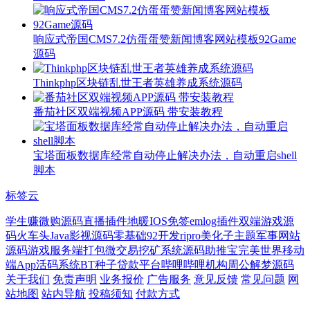
响应式帝国CMS7.2仿蛋蛋赞新闻博客网站模板92Game
源码
Thinkphp区块链乱世王者英雄养成系统源码
番茄社区双端视频APP源码 带安装教程
宝塔面板数据库经常自动停止解决办法，自动重启shell
脚本
标签云
学生赚
微购源码
直播插件
地暖
IOS免签
emlog插件
双端
游戏源
码
火车头
Java影视源码
零基础
92开发
ripro美化子主题
军事网站
源码
游戏服务端
打包
微交易
挖矿系统源码
助推宝
完美世界
移动
端App
活码系统
BT种子
贷款平台
哔哩哔哩
机构
周公解梦源码
关于我们
免责声明
业务报价
广告服务
意见反馈
常见问题
网
站地图
站内导航
投稿须知
付款方式