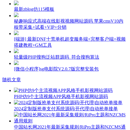
最新zblog仿115模板
秘趣响应式高端在线影视视频网站源码 苹果cmsV10内
核带采集+试看+VIP+分销
[端游] 最新DNF十荒单机超变服务端+完整客户端+视频
搭建教程+GM工具
轻量级PHP搜狗泛站群源码_符合搜狗算法
[微信小程序]sg电影院V2.0.7版完整安装包
随机文章
PHP仿9个主流视频APP风格手机影视网站源码
2024定制版抢单支付系统源码|开代理|自动抢单接单
中国站长网2021年最新采集规则/RiPro主题和NZCMS通