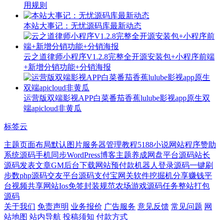
用规则
本站大事记：无忧源码库最新动态
云之道律师小程序V1.2.8完整全开源安装包+小程序前端
+新增分销功能+分销海报
运营版双端影视APP白菜番茄香蕉lulube影视app原生双
端apicloud非黄瓜
标签云
主题页面布局
默认图片
服务器管理教程
5188
小说网站程序
赞助
系统源码
手机同步
WordPress博客主题
养成
网盘平台源码
站长
源码
发表文章
GM后台
下载网站
预付款
机器人登录源码
一键刷
步数php源码
交友平台源码
支付宝网关软件
挖掘机
分享赚钱平
台
视频共享网站
Ios免签封装
规范
农场游戏源码
任务
整站打包
源码
关于我们
免责声明
业务报价
广告服务
意见反馈
常见问题
网
站地图
站内导航
投稿须知
付款方式